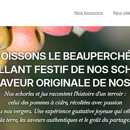
Nos boissons
Nos sél
OISSONS LE BEAUPERCHÉ
ILLANT FESTIF DE
NOS SC
SAVEUR
ORIGINALE DE NOS
Nos schorles et jus racontent l'histoire d'un terroir :
celui des pommes à cidre, récoltées avec passion
s nos vergers. Une expérience gustative joyeuse
qui cé
la terre, les saveurs authentiques
et le goût du partage.