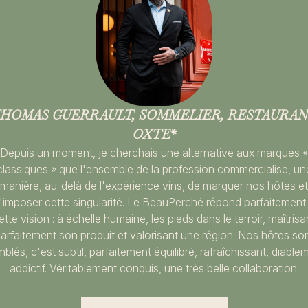
HOMAS GUERRAULT, SOMMELIER, RESTAURA
OXTE*
Depuis un moment, je cherchais une alternative aux marques «
classiques » que l'ensemble de la profession commercialise, un
manière, au-delà de l'expérience vins, de marquer nos hôtes et
'imposer cette singularité. Le BeauPerché répond parfaitement
ette vision : à échelle humaine, les pieds dans le terroir, maîtrisa
arfaitement son produit et valorisant une région. Nos hôtes so
blés, c'est subtil, parfaitement équilibré, rafraîchissant, diable
addictif. Véritablement conquis, une très belle collaboration.