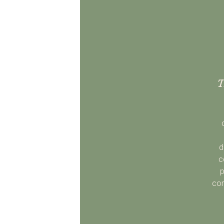
T
d
c
p
com