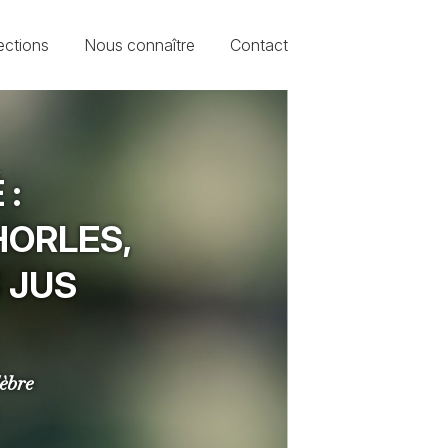
ections
Nous connaître
Contact
 :
HORLES,
 JUS
lèbre