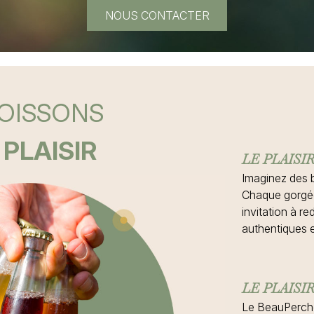
NOUS CONTACTER
BOISSONS
 PLAISIR
LE PLAISI
Imaginez des b
Chaque gorgée
invitation à r
authentiques 
LE PLAISI
Le BeauPerché