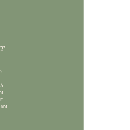
NT
e
 à
nt
nt
ment