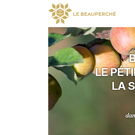
B
LE PÉT
LA 
dan